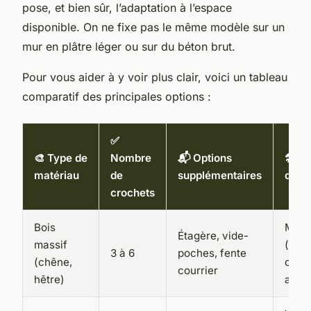
pose, et bien sûr, l’adaptation à l’espace
disponible. On ne fixe pas le même modèle sur un
mur en plâtre léger ou sur du béton brut.
Pour vous aider à y voir plus clair, voici un tableau
comparatif des principales options :
✅
🎨 Type de
Nombre
📬 Options
🛠️ Fa
matériau
de
supplémentaires
de p
crochets
Bois
Moy
Étagère, vide-
massif
(néce
3 à 6
poches, fente
(chêne,
chevi
courrier
hêtre)
adap