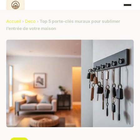
Accueil
›
Deco
›
Top 5 porte-clés muraux pour sublimer
l’entrée de votre maison