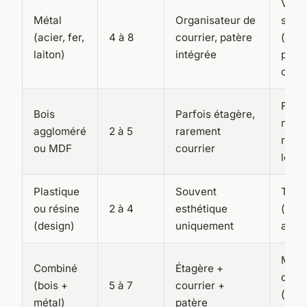
Varia
Métal
Organisateur de
selon
(acier, fer,
4 à 8
courrier, patère
(plus
laiton)
intégrée
plus 
contr
Facil
Bois
Parfois étagère,
moin
aggloméré
2 à 5
rarement
résis
ou MDF
courrier
long 
Plastique
Souvent
Très 
ou résine
2 à 4
esthétique
(vis 
(design)
uniquement
adhés
Moye
Combiné
Étagère +
diffic
(bois +
5 à 7
courrier +
(poid
métal)
patère